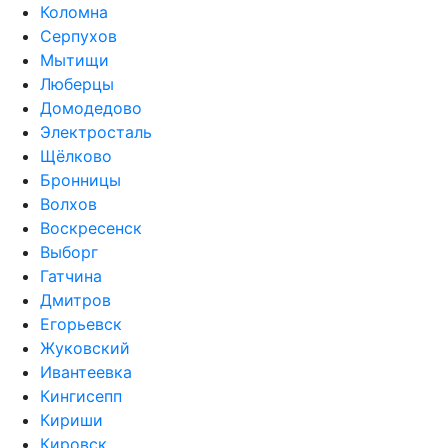
Коломна
Серпухов
Мытищи
Люберцы
Домодедово
Электросталь
Щёлково
Бронницы
Волхов
Воскресенск
Выборг
Гатчина
Дмитров
Егорьевск
Жуковский
Ивантеевка
Кингисепп
Кириши
Кировск