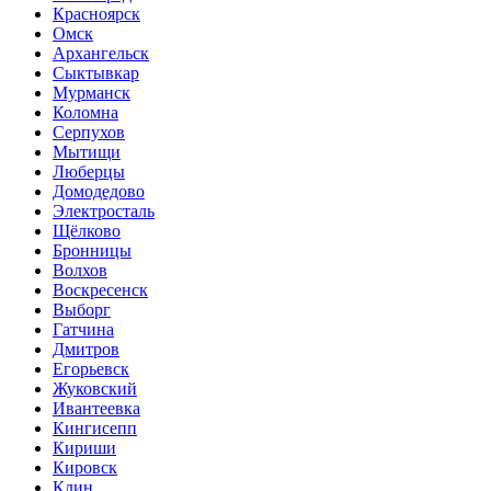
Красноярск
Омск
Архангельск
Сыктывкар
Мурманск
Коломна
Серпухов
Мытищи
Люберцы
Домодедово
Электросталь
Щёлково
Бронницы
Волхов
Воскресенск
Выборг
Гатчина
Дмитров
Егорьевск
Жуковский
Ивантеевка
Кингисепп
Кириши
Кировск
Клин