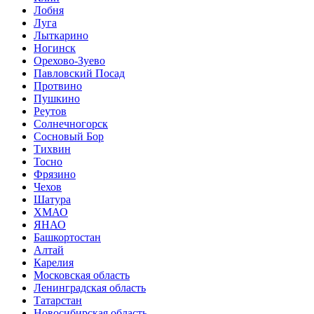
Лобня
Луга
Лыткарино
Ногинск
Орехово-Зуево
Павловский Посад
Протвино
Пушкино
Реутов
Солнечногорск
Сосновый Бор
Тихвин
Тосно
Фрязино
Чехов
Шатура
ХМАО
ЯНАО
Башкортостан
Алтай
Карелия
Московская область
Ленинградская область
Татарстан
Новосибирская область