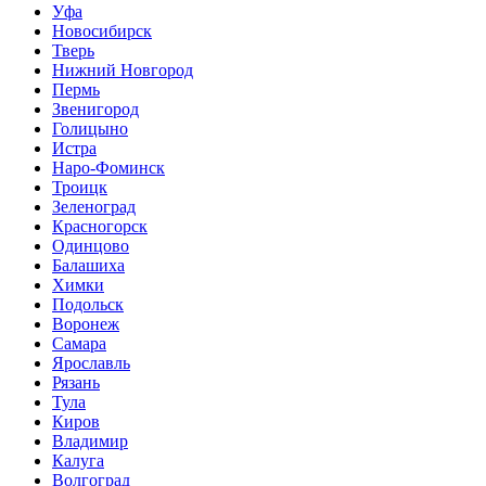
Уфа
Новосибирск
Тверь
Нижний Новгород
Пермь
Звенигород
Голицыно
Истра
Наро-Фоминск
Троицк
Зеленоград
Красногорск
Одинцово
Балашиха
Химки
Подольск
Воронеж
Самара
Ярославль
Рязань
Тула
Киров
Владимир
Калуга
Волгоград