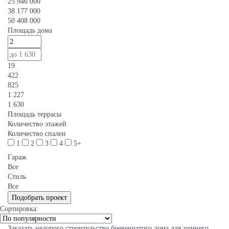
25 946 000
38 177 000
50 408 000
Площадь дома
19
422
825
1 227
1 630
Площадь террасы
Количество этажей
Количество спален
1
2
3
4
5+
Гараж
Все
Стиль
Все
Сортировка:
Заказать недорого строительство бревенчатого дома для зимнего