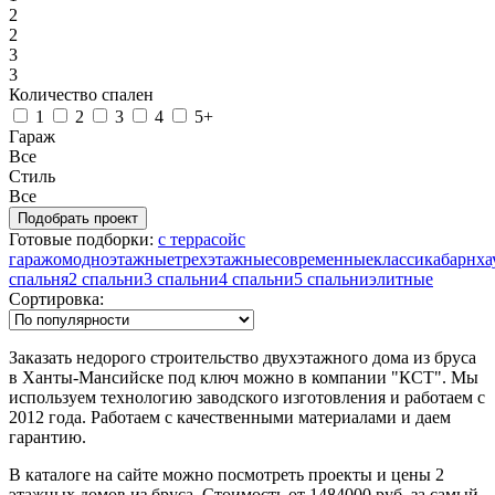
2
2
3
3
Количество спален
1
2
3
4
5+
Гараж
Все
Стиль
Все
Готовые подборки:
с террасой
с
гаражом
одноэтажные
трехэтажные
современные
классика
барнха
спальня
2 спальни
3 спальни
4 спальни
5 спальни
элитные
Сортировка:
Заказать недорого строительство двухэтажного дома из бруса
в Ханты-Мансийске под ключ можно в компании "КСТ". Мы
используем технологию заводского изготовления и работаем с
2012 года. Работаем с качественными материалами и даем
гарантию.
В каталоге на сайте можно посмотреть проекты и цены 2
этажных домов из бруса. Стоимость от 1484000 руб. за самый