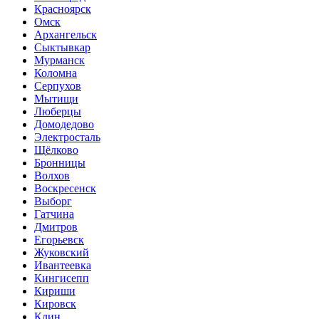
Красноярск
Омск
Архангельск
Сыктывкар
Мурманск
Коломна
Серпухов
Мытищи
Люберцы
Домодедово
Электросталь
Щёлково
Бронницы
Волхов
Воскресенск
Выборг
Гатчина
Дмитров
Егорьевск
Жуковский
Ивантеевка
Кингисепп
Кириши
Кировск
Клин