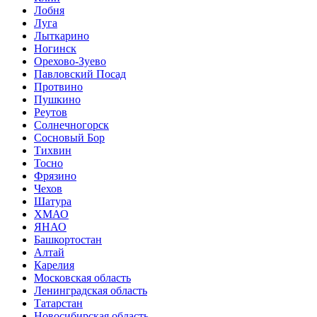
Лобня
Луга
Лыткарино
Ногинск
Орехово-Зуево
Павловский Посад
Протвино
Пушкино
Реутов
Солнечногорск
Сосновый Бор
Тихвин
Тосно
Фрязино
Чехов
Шатура
ХМАО
ЯНАО
Башкортостан
Алтай
Карелия
Московская область
Ленинградская область
Татарстан
Новосибирская область