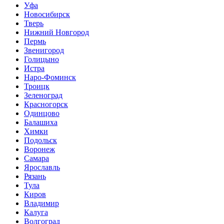
Уфа
Новосибирск
Тверь
Нижний Новгород
Пермь
Звенигород
Голицыно
Истра
Наро-Фоминск
Троицк
Зеленоград
Красногорск
Одинцово
Балашиха
Химки
Подольск
Воронеж
Самара
Ярославль
Рязань
Тула
Киров
Владимир
Калуга
Волгоград