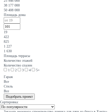
25 946 000
38 177 000
50 408 000
Площадь дома
19
422
825
1 227
1 630
Площадь террасы
Количество этажей
Количество спален
1
2
3
4
5+
Гараж
Все
Стиль
Все
Сортировка:
Заказать недорого строительство домика для дачи из бруса в Ханты-