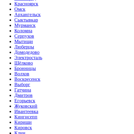
Красноярск
Омск
Архангельск
Сыктывкар
Мурманск
Коломна
Серпухов
Мытищи
Люберцы
Домодедово
Электросталь
Щёлково
Бронницы
Волхов
Воскресенск
Выборг
Гатчина
Дмитров
Егорьевск
Жуковский
Ивантеевка
Кингисепп
Кириши
Кировск
Клин