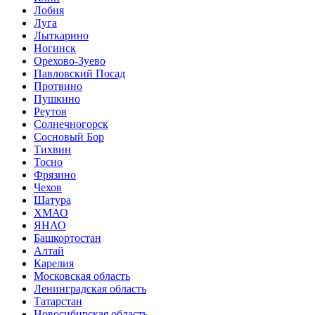
Лобня
Луга
Лыткарино
Ногинск
Орехово-Зуево
Павловский Посад
Протвино
Пушкино
Реутов
Солнечногорск
Сосновый Бор
Тихвин
Тосно
Фрязино
Чехов
Шатура
ХМАО
ЯНАО
Башкортостан
Алтай
Карелия
Московская область
Ленинградская область
Татарстан
Новосибирская область