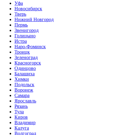
Уфа
Новосибирск
Тверь
Нижний Новгород
Пермь
Звенигород
Голицыно
Истра
Наро-Фоминск
Троицк
Зеленоград
Красногорск
Одинцово
Балашиха
Химки
Подольск
Воронеж
Самара
Ярославль
Рязань
Тула
Киров
Владимир
Калуга
Волгоград