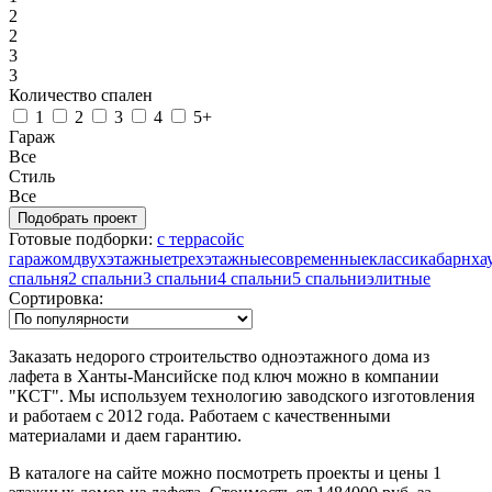
2
2
3
3
Количество спален
1
2
3
4
5+
Гараж
Все
Стиль
Все
Готовые подборки:
с террасой
с
гаражом
двухэтажные
трехэтажные
современные
классика
барнха
спальня
2 спальни
3 спальни
4 спальни
5 спальни
элитные
Сортировка:
Заказать недорого строительство одноэтажного дома из
лафета в Ханты-Мансийске под ключ можно в компании
"КСТ". Мы используем технологию заводского изготовления
и работаем с 2012 года. Работаем с качественными
материалами и даем гарантию.
В каталоге на сайте можно посмотреть проекты и цены 1