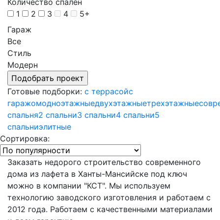
Количество спален
1
2
3
4
5+
Гараж
Все
Стиль
Модерн
Готовые подборки:
с террасой
с
гаражом
одноэтажные
двухэтажные
трехэтажные
совр
спальня
2 спальни
3 спальни
4 спальни
5
спальни
элитные
Сортировка:
Заказать недорого строительство современного
дома из лафета в Ханты-Мансийске под ключ
можно в компании "КСТ". Мы используем
технологию заводского изготовления и работаем с
2012 года. Работаем с качественными материалами