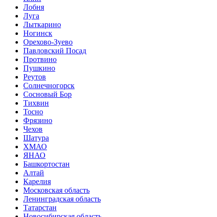
Лобня
Луга
Лыткарино
Ногинск
Орехово-Зуево
Павловский Посад
Протвино
Пушкино
Реутов
Солнечногорск
Сосновый Бор
Тихвин
Тосно
Фрязино
Чехов
Шатура
ХМАО
ЯНАО
Башкортостан
Алтай
Карелия
Московская область
Ленинградская область
Татарстан
Новосибирская область