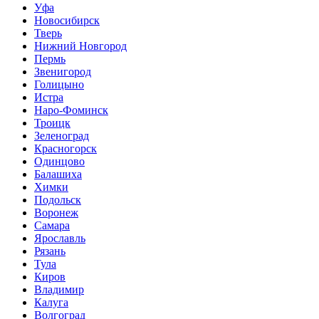
Уфа
Новосибирск
Тверь
Нижний Новгород
Пермь
Звенигород
Голицыно
Истра
Наро-Фоминск
Троицк
Зеленоград
Красногорск
Одинцово
Балашиха
Химки
Подольск
Воронеж
Самара
Ярославль
Рязань
Тула
Киров
Владимир
Калуга
Волгоград