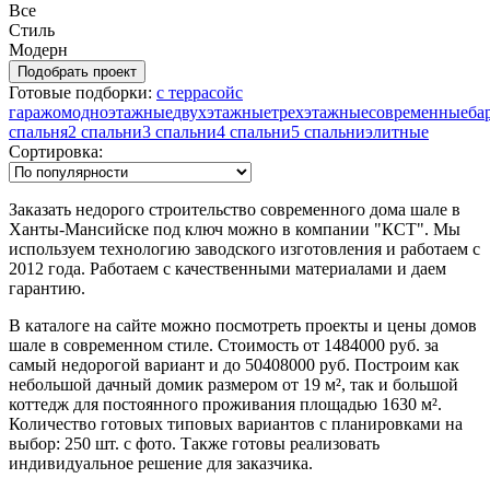
Все
Стиль
Модерн
Готовые подборки:
с террасой
с
гаражом
одноэтажные
двухэтажные
трехэтажные
современные
ба
спальня
2 спальни
3 спальни
4 спальни
5 спальни
элитные
Сортировка:
Заказать недорого строительство современного дома шале в
Ханты-Мансийске под ключ можно в компании "КСТ". Мы
используем технологию заводского изготовления и работаем с
2012 года. Работаем с качественными материалами и даем
гарантию.
В каталоге на сайте можно посмотреть проекты и цены домов
шале в современном стиле. Стоимость от 1484000 руб. за
самый недорогой вариант и до 50408000 руб. Построим как
небольшой дачный домик размером от 19 м², так и большой
коттедж для постоянного проживания площадью 1630 м².
Количество готовых типовых вариантов с планировками на
выбор: 250 шт. с фото. Также готовы реализовать
индивидуальное решение для заказчика.