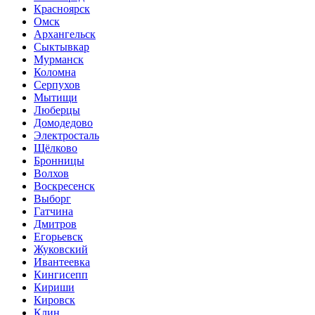
Красноярск
Омск
Архангельск
Сыктывкар
Мурманск
Коломна
Серпухов
Мытищи
Люберцы
Домодедово
Электросталь
Щёлково
Бронницы
Волхов
Воскресенск
Выборг
Гатчина
Дмитров
Егорьевск
Жуковский
Ивантеевка
Кингисепп
Кириши
Кировск
Клин