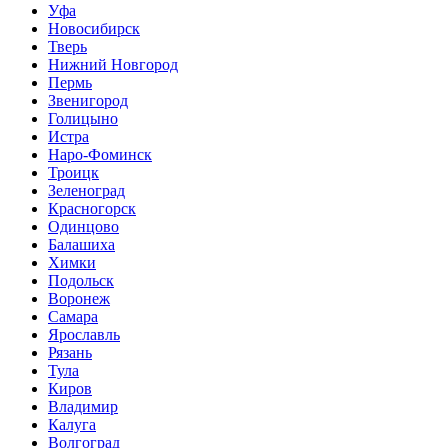
Уфа
Новосибирск
Тверь
Нижний Новгород
Пермь
Звенигород
Голицыно
Истра
Наро-Фоминск
Троицк
Зеленоград
Красногорск
Одинцово
Балашиха
Химки
Подольск
Воронеж
Самара
Ярославль
Рязань
Тула
Киров
Владимир
Калуга
Волгоград