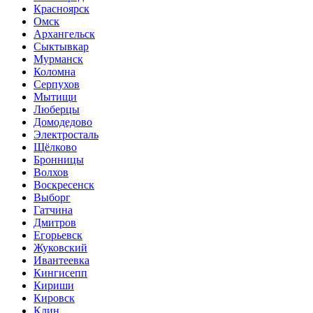
Красноярск
Омск
Архангельск
Сыктывкар
Мурманск
Коломна
Серпухов
Мытищи
Люберцы
Домодедово
Электросталь
Щёлково
Бронницы
Волхов
Воскресенск
Выборг
Гатчина
Дмитров
Егорьевск
Жуковский
Ивантеевка
Кингисепп
Кириши
Кировск
Клин