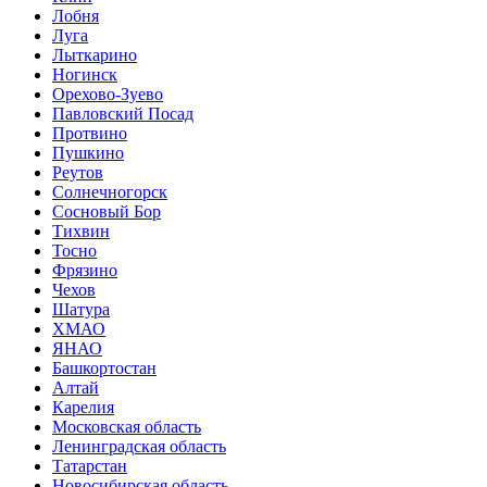
Лобня
Луга
Лыткарино
Ногинск
Орехово-Зуево
Павловский Посад
Протвино
Пушкино
Реутов
Солнечногорск
Сосновый Бор
Тихвин
Тосно
Фрязино
Чехов
Шатура
ХМАО
ЯНАО
Башкортостан
Алтай
Карелия
Московская область
Ленинградская область
Татарстан
Новосибирская область