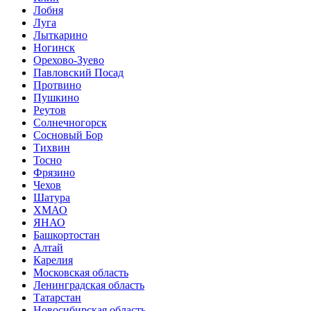
Лобня
Луга
Лыткарино
Ногинск
Орехово-Зуево
Павловский Посад
Протвино
Пушкино
Реутов
Солнечногорск
Сосновый Бор
Тихвин
Тосно
Фрязино
Чехов
Шатура
ХМАО
ЯНАО
Башкортостан
Алтай
Карелия
Московская область
Ленинградская область
Татарстан
Новосибирская область