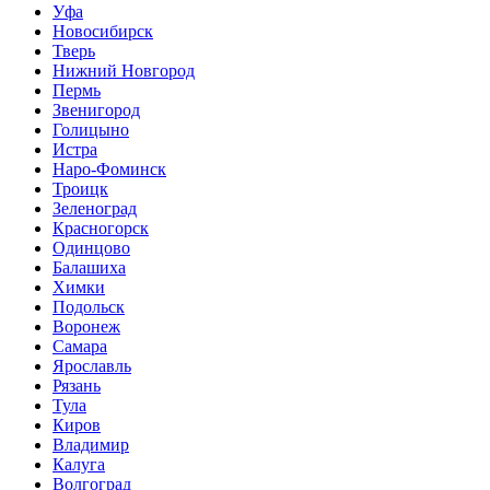
Уфа
Новосибирск
Тверь
Нижний Новгород
Пермь
Звенигород
Голицыно
Истра
Наро-Фоминск
Троицк
Зеленоград
Красногорск
Одинцово
Балашиха
Химки
Подольск
Воронеж
Самара
Ярославль
Рязань
Тула
Киров
Владимир
Калуга
Волгоград