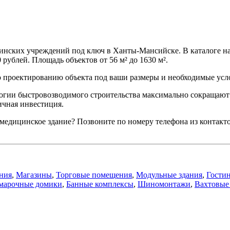
цинских учреждений под ключ в Ханты-Мансийске. В каталоге н
рублей. Площадь объектов от 56 м² до 1630 м².
по проектированию объекта под ваши размеры и необходимые усл
логии быстровозводимого строительства максимально сокращают
ичная инвестиция.
медицинское здание? Позвоните по номеру телефона из контакто
ния
,
Магазины
,
Торговые помещения
,
Модульные здания
,
Гости
марочные домики
,
Банные комплексы
,
Шиномонтажи
,
Вахтовые