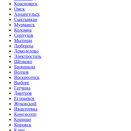
Красноярск
Омск
Архангельск
Сыктывкар
Мурманск
Коломна
Серпухов
Мытищи
Люберцы
Домодедово
Электросталь
Щёлково
Бронницы
Волхов
Воскресенск
Выборг
Гатчина
Дмитров
Егорьевск
Жуковский
Ивантеевка
Кингисепп
Кириши
Кировск
Клин